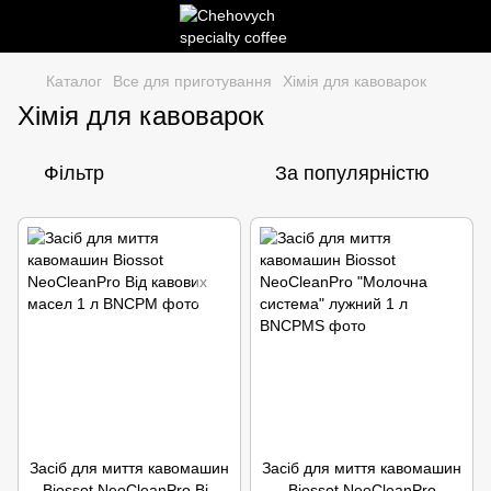
Каталог
Все для приготування
Хімія для кавоварок
Хімія для кавоварок
Фільтр
За популярністю
Засіб для миття кавомашин
Засіб для миття кавомашин
Biossot NeoCleanPro Від
Biossot NeoCleanPro