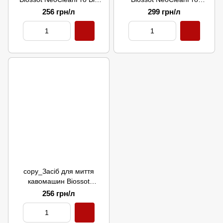
кавових масел 1 л
"Молочна система" лужний
256 грн/л
299 грн/л
1 л
copy_Засіб для миття
кавомашин Biossot
NeoCleanPro Від кавових
256 грн/л
масел 1 л