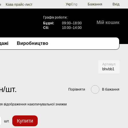
Укр
Eng
Бажання
Вхід
н
Кава прайс-лист
Графік роботи:
Мій кошик
Будні:
09:00–18:00
Сб:
10:00–14:00
дажі
Виробництво
Артикул
bhvbb1
н/шт.
Порівняти
В бажання
я відображення накопичувальної знижки
Купити
шт.