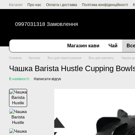
Перейти до основного контенту
Каталог
Про нас
Оплата і доставка
Політика конфіденційності
К
0997031318 Замовлення
Магазин кави
Чай
Все
Головна
Каталог
Все для приготування
Все для каппінгу
Чашки дл
Чашка Barista Hustle Cupping Bowls
В наявності
Написати відгук