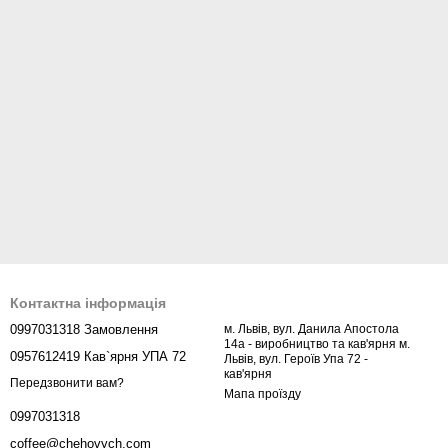
Контактна інформація
0997031318 Замовлення
м. Львів, вул. Данила Апостола
14а - виробництво та кав'ярня м.
0957612419 Кав`ярня УПА 72
Львів, вул. Героїв Упа 72 -
кав'ярня
Передзвонити вам?
Мапа проїзду
0997031318
coffee@chehovych.com