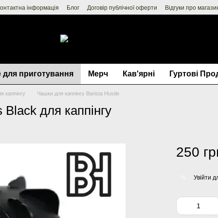
онтактна інформація
Блог
Договір публічної оферти
Відгуки про магази
 для приготування
Мерч
Кав'ярні
Гуртові Про
я каппінгу
Чашки для каппінгу Barista Hustle
 Black для каппінгу
250 гр
Увійти
дл
%