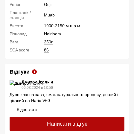
Регіон
Guji
Плантація/
Muab
станція
Висота
1900-2150 м.н.р.м
Різновид
Heirloom
Вага
250г
SCA score
86
Відгуки
1
Дмитро Іголкін
06.03.2024 в 13:56
Дуже класна кава, смак натурального процесу, довгий і
цікавий на Hario V60.
Відповісти
Написати відгук