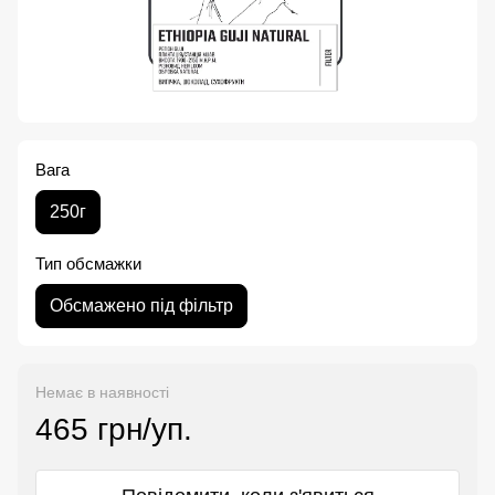
Вага
250г
Тип обсмажки
Обсмажено під фільтр
Немає в наявності
465 грн/уп.