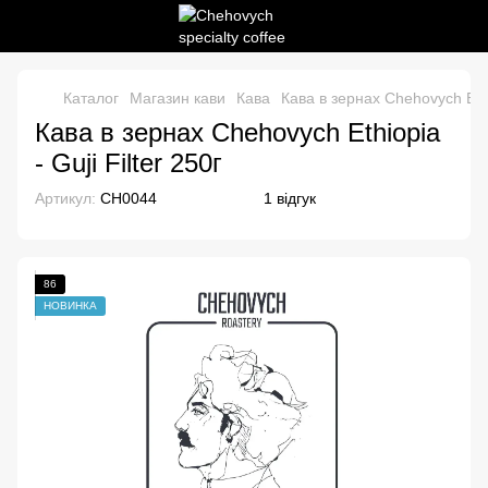
Каталог
Магазин кави
Кава
Кава в зернах Chehovych Ethio
Кава в зернах Chehovych Ethiopia
- Guji Filter 250г
Артикул:
CH0044
1 відгук
86
НОВИНКА