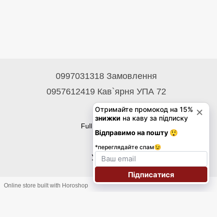
0997031318 Замовлення
0957612419 Кав`ярня УПА 72
Contacts
Full version of site
© 2026
Укр
Eng
Online store built with Horoshop
Підписка на розсилку знижок на каву до 30%!