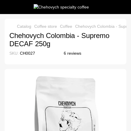
Catalog
Coffee store
Coffee
Chehovych Colombia - Supr
Chehovych Colombia - Supremo
DECAF 250g
SKU:
CH0027
6 reviews