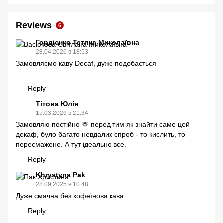
Reviews
6
Гордієнко Тетяна Миколаївна
28.04.2026 в 18:53
Замовляємо каву Decaf, дуже подобається
Reply
Тітова Юлія
15.03.2026 в 21:34
Замовляю постійно 🫶 перед тим як знайти саме цей
декаф, було багато невдалих спроб - то кислить, то
пересмажене. А тут ідеально все.
Reply
Khrystyna Pak
28.09.2025 в 10:48
Дуже смачна без кофеїнова кава
Reply